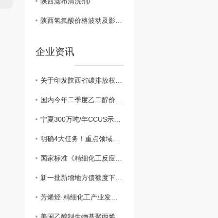
陕西滤布清洗剂厂
陕西氢氟酸价格波动及影响因素解析
企业资讯
关于印发陕西省碳排放权交易管理实施细则（试行）的通知（有效）
国内今年二季度乙二醇价格小幅上涨
宁夏300万吨/年CCUS示范项目..开工建设
明确4大任务！重点领域节能降碳工作现场会召开
国家标准《精细化工反应 风险评估规范》发布实施
新一批新增地方债额度下达 重大项目将加快落地
芳烯烃·精细化工产业发展大会在辽阳召开
美国乙醇制生物基聚丙烯市场悄然升温